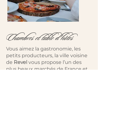
Chambres et table d'hôtes
Vous aimez la gastronomie, les
petits producteurs, la ville voisine
de
Revel
vous propose l’un des
plus beaux marchés de France et
d’Occitanie le samedi matin sous
une halle du XIV siècle, classée au
Patrimoine mondial de l’Unesco.
Nous vous régalerons aussi dans
nos chambres d’hôte aude de
produits locaux. Vous pourrez
profiter de nos chambres et tables
d’hôtes dans l’Aude à la basse
saison avec une cuisine
savoureuse et entièrement faite